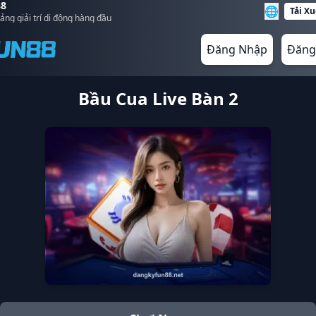
88
🌐
Tải X
ảng giải trí di động hàng đầu
Đăng Nhập
Đăng
Bầu Cua Live Bàn 2