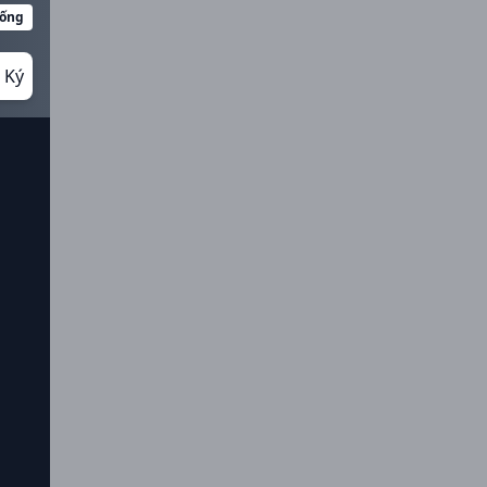
uống
 Ký