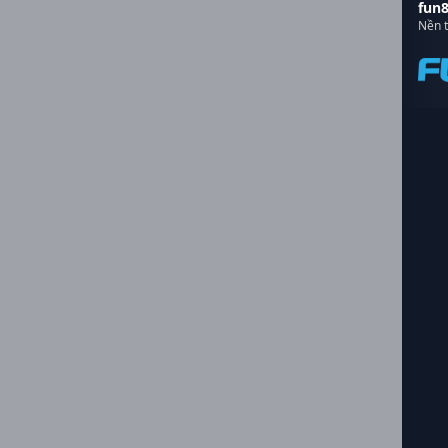
fun
Nền t