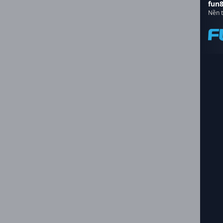
fun
Nền t