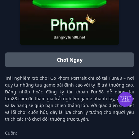
Chơi Ngay
Trải nghiệm trò chơi Go Phom Portrait chỉ có tại Fun88 – nơi
quy tụ những tựa game bài đỉnh cao với tỷ lệ trả thưởng cao.
Đăng nhập hoặc đăng ký tài khoản Fun88 dễ dàng tại
fun88.com để tham gia trải nghiệm game nhanh tay, vận may
🇻🇳
và kỹ năng sẽ giúp bạn chiến thắng lớn. Với giao diện sắc nét
và lối chơi cuốn hút, đây là lựa chọn lý tưởng cho người yêu
thích các trò chơi đổi thưởng trực tuyến.
Cuộn:
5