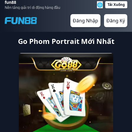
fun88
🌐
Tải Xuống
Nền tảng giải trí di động hàng đầu
Đăng Nhập
Đăng Ký
Go Phom Portrait Mới Nhất