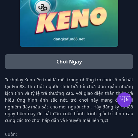
Chơi Ngay
Techplay Keno Portrait là một trong những trò chơi số nổi bật
tại Fun88, thu hút người chơi bởi lối chơi đơn giản nhưng
kịch tính và tỷ lệ trả thưởng cao. Với giao diện thân thiện và
🇻🇳
hiệu ứng hình ảnh sắc nét, trò chơi này mang đến trải
nghiệm đầy màu sắc cho mọi người chơi. Hãy đăng ký Fun88
ngay hôm nay để bắt đầu cuộc hành trình giải trí đỉnh cao
cùng các trò chơi hấp dẫn và khuyến mãi liên tục!
Cuộn:
5