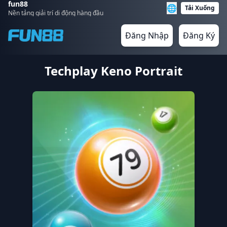
fun88
🌐
Tải Xuống
Nền tảng giải trí di động hàng đầu
Đăng Nhập
Đăng Ký
Techplay Keno Portrait