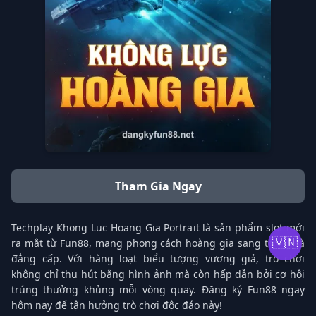
Tham Gia Ngay
Techplay Khong Luc Hoang Gia Portrait là sản phẩm slot mới
🇻🇳
ra mắt từ Fun88, mang phong cách hoàng gia sang trọng và
đẳng cấp. Với hàng loạt biểu tượng vương giả, trò chơi
không chỉ thu hút bằng hình ảnh mà còn hấp dẫn bởi cơ hội
trúng thưởng khủng mỗi vòng quay. Đăng ký Fun88 ngay
hôm nay để tận hưởng trò chơi độc đáo này!