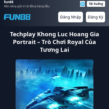
fun88
🌐
Tải Xuống
Nền tảng giải trí di động hàng đầu
Đăng Nhập
Đăng Ký
Techplay Khong Luc Hoang Gia
Portrait – Trò Chơi Royal Của
Tương Lai