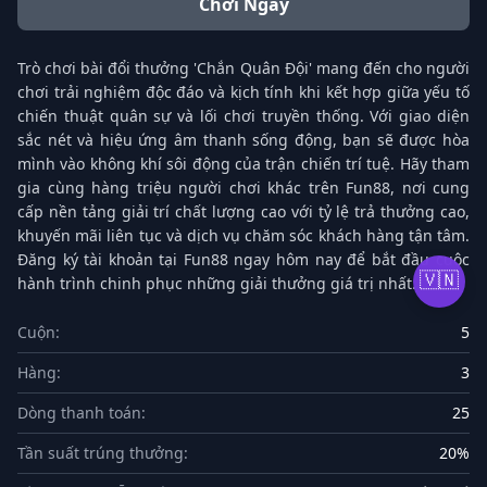
Chơi Ngay
Trò chơi bài đổi thưởng 'Chắn Quân Đội' mang đến cho người
chơi trải nghiệm độc đáo và kịch tính khi kết hợp giữa yếu tố
chiến thuật quân sự và lối chơi truyền thống. Với giao diện
sắc nét và hiệu ứng âm thanh sống động, bạn sẽ được hòa
mình vào không khí sôi động của trận chiến trí tuệ. Hãy tham
gia cùng hàng triệu người chơi khác trên Fun88, nơi cung
cấp nền tảng giải trí chất lượng cao với tỷ lệ trả thưởng cao,
khuyến mãi liên tục và dịch vụ chăm sóc khách hàng tận tâm.
Đăng ký tài khoản tại Fun88 ngay hôm nay để bắt đầu cuộc
🇻🇳
hành trình chinh phục những giải thưởng giá trị nhất.
Cuộn:
5
Hàng:
3
Dòng thanh toán:
25
Tần suất trúng thưởng:
20%