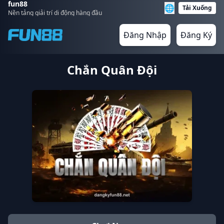
fun88
🌐
Tải Xuống
Nền tảng giải trí di động hàng đầu
Đăng Nhập
Đăng Ký
Chắn Quân Đội