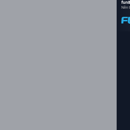
fun
Nền t