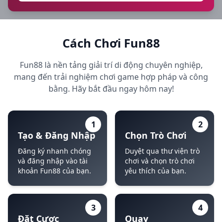
Cách Chơi Fun88
Fun88 là nền tảng giải trí di động chuyên nghiệp,
mang đến trải nghiệm chơi game hợp pháp và công
bằng. Hãy bắt đầu ngay hôm nay!
1
2
Tạo & Đăng Nhập
Chọn Trò Chơi
Đăng ký nhanh chóng
Duyệt qua thư viện trò
và đăng nhập vào tài
chơi và chọn trò chơi
khoản Fun88 của bạn.
yêu thích của bạn.
3
4
Đặt Cược
Quay