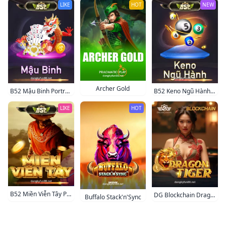
LIKE
HOT
NEW
Archer Gold
B52 Mậu Binh Portrait
B52 Keno Ngũ Hành Portrait
LIKE
HOT
B52 Miền Viễn Tây Portrait
DG Blockchain Dragon Tiger Portrait
Buffalo Stack'n'Sync