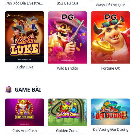
789 Xóc Đĩa Livestream
B52 Bau Cua
Ways Of The Qilin
Lucky Luke
Wild Bandito
Fortune OX
GAME BÀI
Đế Vương Đại Dương
Cats And Cash
Golden Zuma