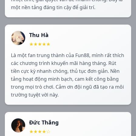
một nền tảng đáng tin cậy để giải trí.
Thu Hà
★★★★★
Là một fan trung thành của Fun88, mình rất thích
các chương trình khuyến mãi hàng tháng. Rút
tiền cực kỳ nhanh chóng, thủ tục đơn giản. Nền
tảng hoạt động minh bạch, cam kết công bằng
trong mọi trò chơi. Cảm ơn đội ngũ đã tạo ra môi
trường tuyệt vời này.
Đức Thắng
★★★★☆