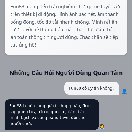
Fun88 mang đến trải nghiệm chơi game tuyệt vời
trên thiết bị di động. Hình ảnh sắc nét, âm thanh
sống động, tốc độ tải nhanh chóng. Mình rất ấn
tượng với hệ thống bảo mật chặt chẽ, đảm bảo
an toàn thông tin người dùng. Chắc chắn sẽ tiếp
tục ủng hộ!
Những Câu Hỏi Người Dùng Quan Tâm
Fun88 có uy tín không?
👤
Fun88 là nền tảng giải trí hợp pháp, được
cấp phép hoạt động quốc tế, đảm bảo
minh bạch và công bằng tuyệt đối cho
người chơi.
🧑‍💼