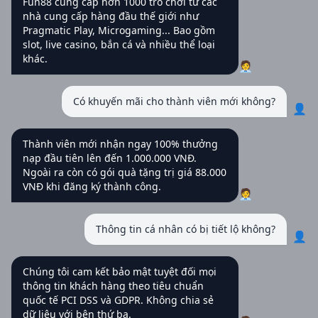
Fun88 cung cấp hơn 1000 trò chơi từ các
nhà cung cấp hàng đầu thế giới như
Pragmatic Play, Microgaming... Bao gồm
slot, live casino, bắn cá và nhiều thể loại
khác.
🧑‍💼
Có khuyến mãi cho thành viên mới không?
👤
Thành viên mới nhận ngay 100% thưởng
nạp đầu tiên lên đến 1.000.000 VNĐ.
Ngoài ra còn có gói quà tặng trị giá 88.000
VNĐ khi đăng ký thành công.
🧑‍💼
Thông tin cá nhân có bị tiết lộ không?
👤
Chúng tôi cam kết bảo mật tuyệt đối mọi
thông tin khách hàng theo tiêu chuẩn
quốc tế PCI DSS và GDPR. Không chia sẻ
dữ liệu với bên thứ ba.