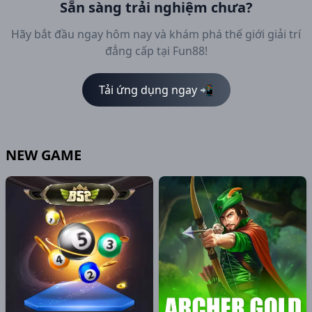
Sẵn sàng trải nghiệm chưa?
Hãy bắt đầu ngay hôm nay và khám phá thế giới giải trí
đẳng cấp tại Fun88!
Tải ứng dụng ngay 📲
NEW GAME