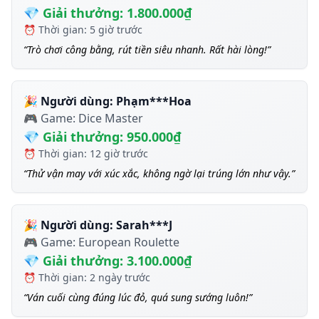
💎 Giải thưởng: 1.800.000₫
⏰ Thời gian: 5 giờ trước
“Trò chơi công bằng, rút tiền siêu nhanh. Rất hài lòng!”
🎉 Người dùng: Phạm***Hoa
🎮 Game: Dice Master
💎 Giải thưởng: 950.000₫
⏰ Thời gian: 12 giờ trước
“Thử vận may với xúc xắc, không ngờ lại trúng lớn như vậy.”
🎉 Người dùng: Sarah***J
🎮 Game: European Roulette
💎 Giải thưởng: 3.100.000₫
⏰ Thời gian: 2 ngày trước
“Ván cuối cùng đúng lúc đỏ, quá sung sướng luôn!”