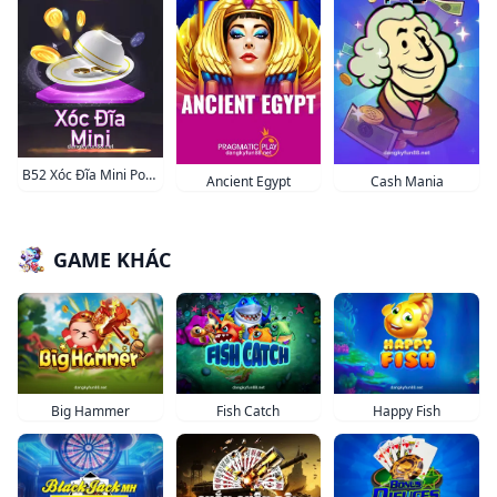
B52 Xóc Đĩa Mini Portrait
Ancient Egypt
Cash Mania
GAME KHÁC
Big Hammer
Fish Catch
Happy Fish