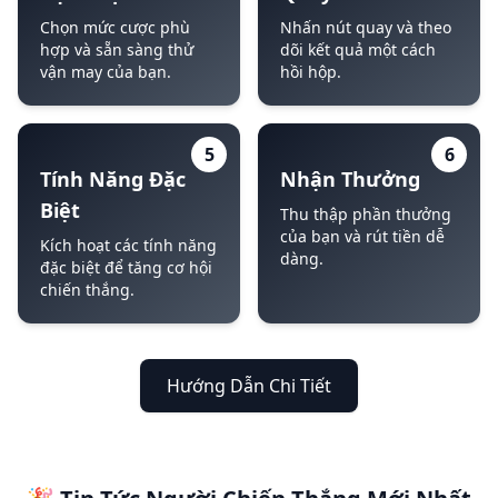
Chọn mức cược phù
Nhấn nút quay và theo
hợp và sẵn sàng thử
dõi kết quả một cách
vận may của bạn.
hồi hộp.
5
6
Tính Năng Đặc
Nhận Thưởng
Biệt
Thu thập phần thưởng
của bạn và rút tiền dễ
Kích hoạt các tính năng
dàng.
đặc biệt để tăng cơ hội
chiến thắng.
Hướng Dẫn Chi Tiết