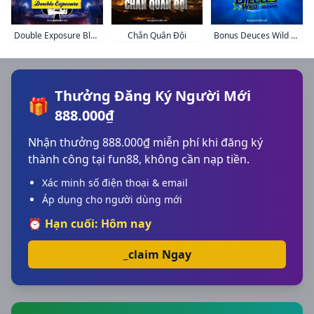
Double Exposure BlackJack
Chắn Quân Đội
Bonus Deuces Wild 10 Hand
Thưởng Đăng Ký Người Mới
🎁
888.000₫
Nhận thưởng 888.000₫ miễn phí khi đăng ký
thành công tại fun88, không cần nạp tiền.
Xác minh số điện thoại & email
Áp dụng cho người dùng mới
⏰ Hạn cuối: Hôm nay
_claim Ngay